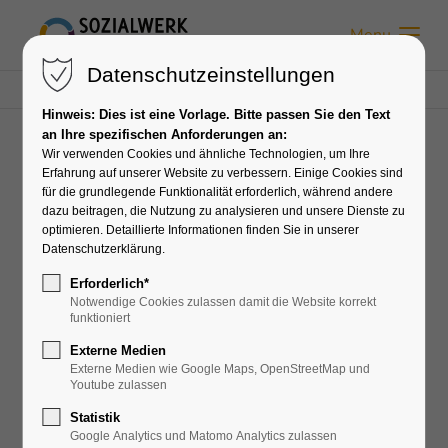
Menu
Datenschutzeinstellungen
Sozialwerk Moormerland
Karriere
Jobs
Job
Hinweis: Dies ist eine Vorlage. Bitte passen Sie den Text
an Ihre spezifischen Anforderungen an:
Wir verwenden Cookies und ähnliche Technologien, um Ihre
Für unsere Tagesgruppe, die Moormerland
Erfahrung auf unserer Website zu verbessern. Einige Cookies sind
für die grundlegende Funktionalität erforderlich, während andere
Helden, suchen wir zu sofort:
dazu beitragen, die Nutzung zu analysieren und unsere Dienste zu
optimieren. Detaillierte Informationen finden Sie in unserer
Erzieher,
Datenschutzerklärung.
Erforderlich*
Heilerziehungspfleger
Notwendige Cookies zulassen damit die Website korrekt
funktioniert
Externe Medien
(m/w/d)
Externe Medien wie Google Maps, OpenStreetMap und
Youtube zulassen
Statistik
Die Arbeitszeit beläuft sich auf 20 Stunden
Google Analytics und Matomo Analytics zulassen